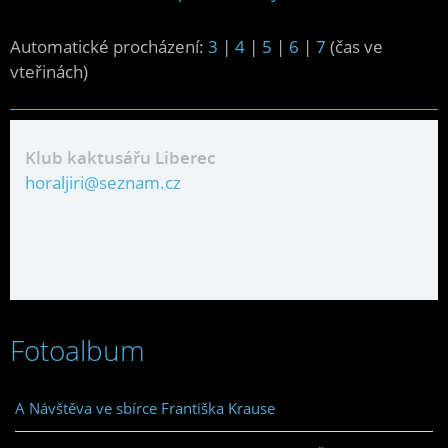
Automatické procházení:
3
|
4
|
5
|
6
|
7
(čas ve
vteřinách)
Klub kaktusářu Liberec
horaljiri@seznam.cz
Fotoalbum
A Návštěva ve sbírce Františka Krause