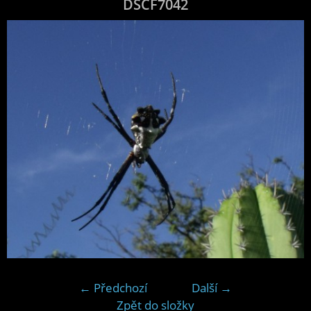
DSCF7042
← Předchozí
Další →
Zpět do složky