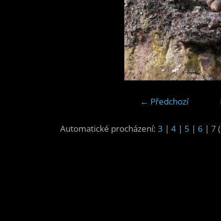
← Předchozí
Automatické procházení:
3
|
4
|
5
|
6
|
7
(