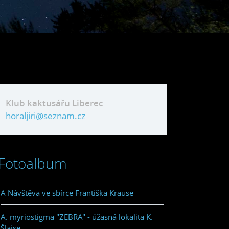
Klub kaktusářu Liberec
horaljiri@seznam.cz
Fotoalbum
A Návštěva ve sbírce Františka Krause
A. myriostigma "ZEBRA" - úžasná lokalita K.
Šlajse