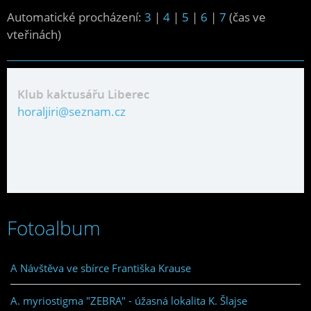
Automatické procházení:
3
|
4
|
5
|
6
|
7
(čas ve
vteřinách)
Klub kaktusářu Liberec
horaljiri@seznam.cz
Fotoalbum
A Návštěva ve sbírce Františka Krause
A. myriostigma "ZEBRA" - úžasná lokalita K. Šlajse