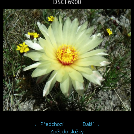
DSCF6900
← Předchozí
Další →
Zpět do složky