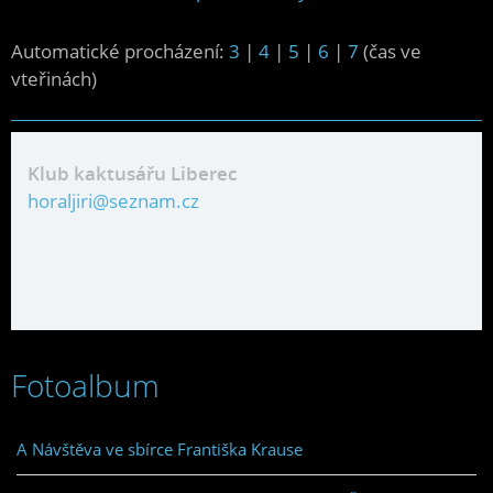
Automatické procházení:
3
|
4
|
5
|
6
|
7
(čas ve
vteřinách)
Klub kaktusářu Liberec
horaljiri@seznam.cz
Fotoalbum
A Návštěva ve sbírce Františka Krause