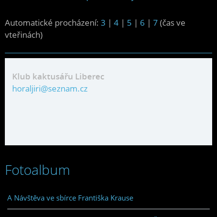
Automatické procházení:
3
|
4
|
5
|
6
|
7
(čas ve
vteřinách)
Klub kaktusářu Liberec
horaljiri@seznam.cz
Fotoalbum
A Návštěva ve sbírce Františka Krause