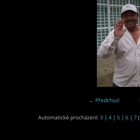
← Předchozí
Automatické procházení:
3
|
4
|
5
|
6
|
7
(