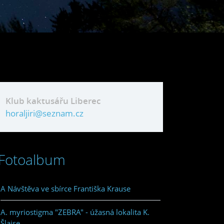
Klub kaktusářu Liberec
horaljiri@seznam.cz
Fotoalbum
A Návštěva ve sbírce Františka Krause
A. myriostigma "ZEBRA" - úžasná lokalita K.
Šlajse