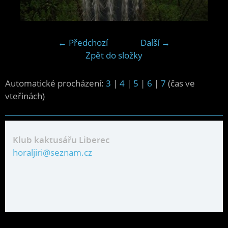
← Předchozí
Další →
Zpět do složky
Automatické procházení:
3
|
4
|
5
|
6
|
7
(čas ve
vteřinách)
Klub kaktusářu Liberec
horaljiri@seznam.cz