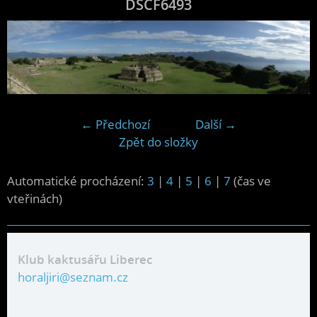
DSCF6493
← Předchozí
Další →
Zpět do složky
Automatické procházení:
3
|
4
|
5
|
6
|
7
(čas ve
vteřinách)
Klub kaktusářu Liberec
horaljiri@seznam.cz