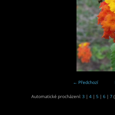
← Předchozí
Automatické procházení:
3
|
4
|
5
|
6
|
7
(