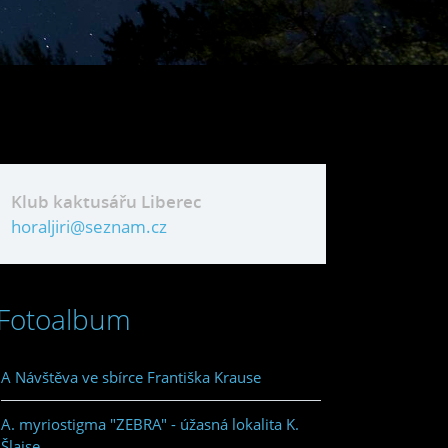
Klub kaktusářu Liberec
horaljiri@seznam.cz
Fotoalbum
A Návštěva ve sbírce Františka Krause
A. myriostigma "ZEBRA" - úžasná lokalita K.
Šlajse