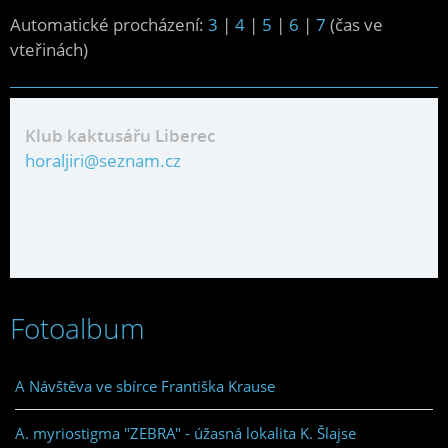
Automatické procházení:
3
|
4
|
5
|
6
|
7
(čas ve
vteřinách)
Klub kaktusářu Liberec
horaljiri@seznam.cz
Fotoalbum
A Návštěva ve sbírce Františka Krause
A. myriostigma "ZEBRA" - úžasná lokalita K. Šlajse