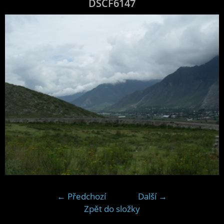
DSCF6147
← Předchozí
Další →
Zpět do složky