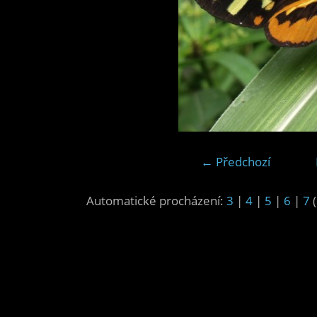
← Předchozí
Automatické procházení:
3
|
4
|
5
|
6
|
7
(