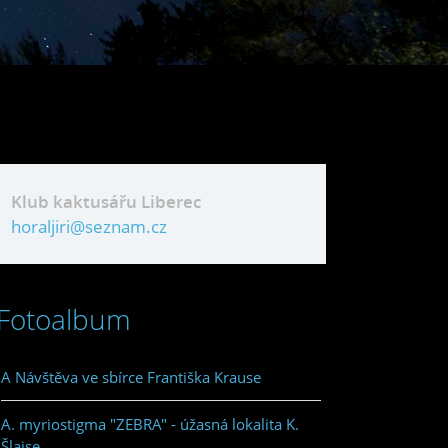
Klub kaktusářu Liberec
horaljiri@seznam.cz
Fotoalbum
A Návštěva ve sbírce Františka Krause
A. myriostigma "ZEBRA" - úžasná lokalita K.
Šlajse