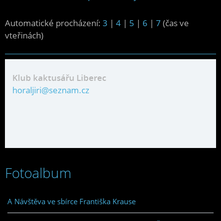
Automatické procházení:
3
|
4
|
5
|
6
|
7
(čas ve
vteřinách)
Klub kaktusářu Liberec
horaljiri@seznam.cz
Fotoalbum
A Návštěva ve sbírce Františka Krause