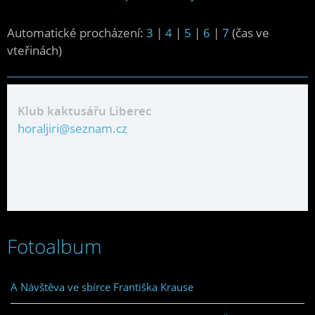
Automatické procházení:
3
|
4
|
5
|
6
|
7
(čas ve
vteřinách)
Klub kaktusářu Liberec
horaljiri@seznam.cz
Fotoalbum
A Návštěva ve sbírce Františka Krause