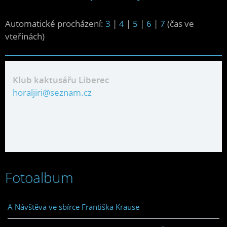
Automatické procházení:
3
|
4
|
5
|
6
|
7
(čas ve
vteřinách)
Klub kaktusářu Liberec
horaljiri@seznam.cz
Fotoalbum
A Návštěva ve sbírce Františka Krause