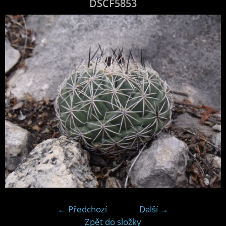
DSCF5853
← Předchozí
Další →
Zpět do složky