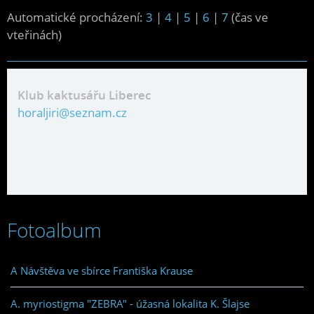
Automatické procházení:
3
|
4
|
5
|
6
|
7
(čas ve
vteřinách)
Klub kaktusářu Liberec
horaljiri@seznam.cz
Fotoalbum
A Návštěva ve sbírce Františka Krause
A. myriostigma "ZEBRA" - úžasná lokalita K. Šlajse