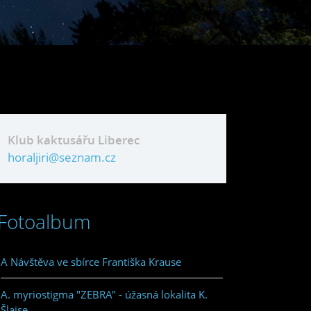
Klub kaktusářu Liberec
horaljiri@seznam.cz
Fotoalbum
A Návštěva ve sbírce Františka Krause
A. myriostigma "ZEBRA" - úžasná lokalita K.
Šlajse