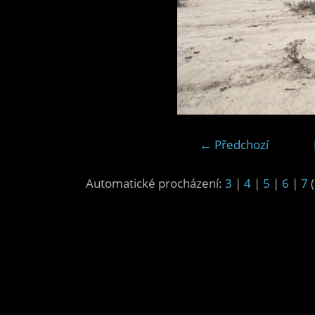
← Předchozí
Automatické procházení:
3
|
4
|
5
|
6
|
7
(