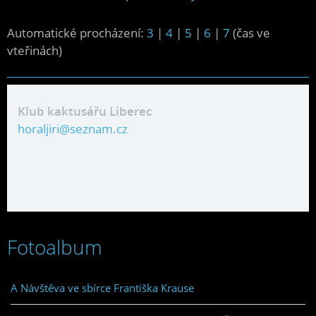
Automatické procházení:
3
|
4
|
5
|
6
|
7
(čas ve
vteřinách)
Klub kaktusářu Liberec
horaljiri@seznam.cz
Fotoalbum
A Návštěva ve sbírce Františka Krause