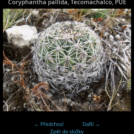
Coryphantha pallida, Tecomachalco, PUE
← Předchozí
Další →
Zpět do složky