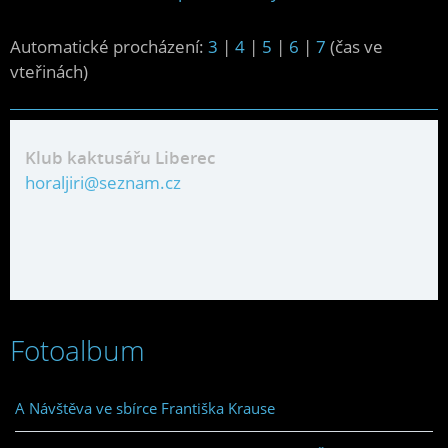
Automatické procházení:
3
|
4
|
5
|
6
|
7
(čas ve
vteřinách)
Klub kaktusářu Liberec
horaljiri@seznam.cz
Fotoalbum
A Návštěva ve sbírce Františka Krause