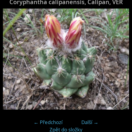
Coryphantha calipanensis, Calipan, VER
← Předchozí
Další →
Zpět do složky