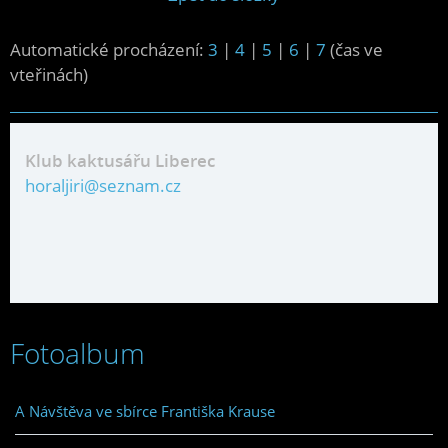
Automatické procházení:
3
|
4
|
5
|
6
|
7
(čas ve
vteřinách)
Klub kaktusářu Liberec
horaljiri@seznam.cz
Fotoalbum
A Návštěva ve sbírce Františka Krause