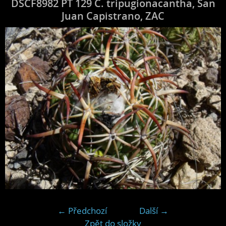
DSCF8982 PT 129 C. tripugionacantha, San
Juan Capistrano, ZAC
← Předchozí
Další →
Zpět do složky