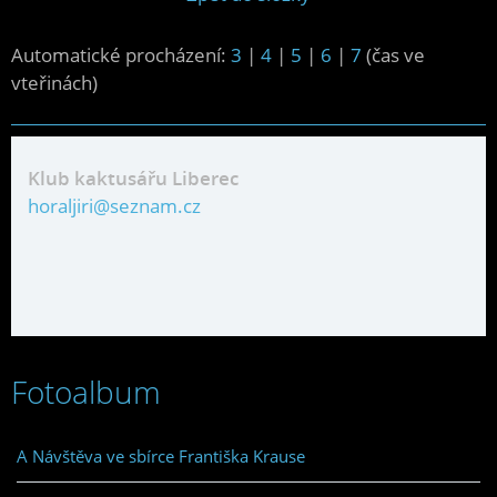
Automatické procházení:
3
|
4
|
5
|
6
|
7
(čas ve
vteřinách)
Klub kaktusářu Liberec
horaljiri@seznam.cz
Fotoalbum
A Návštěva ve sbírce Františka Krause