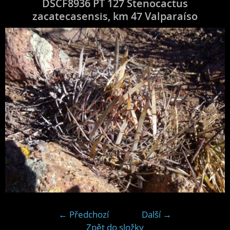
DSCF8936 PT 127 Stenocactus
zacatecasensis, km 47 Valparaíso
← Předchozí
Další →
Zpět do složky