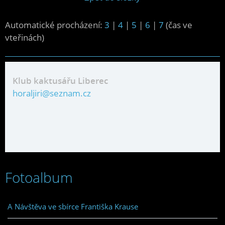
Automatické procházení:
3
|
4
|
5
|
6
|
7
(čas ve
vteřinách)
Klub kaktusářu Liberec
horaljiri@seznam.cz
Fotoalbum
A Návštěva ve sbírce Františka Krause