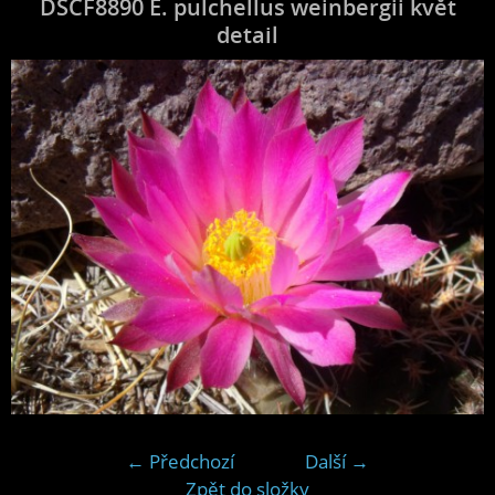
DSCF8890 E. pulchellus weinbergii květ
detail
← Předchozí
Další →
Zpět do složky