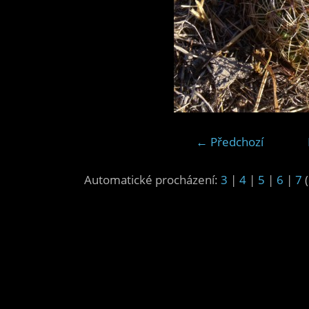
← Předchozí
Automatické procházení:
3
|
4
|
5
|
6
|
7
(