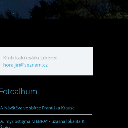
Klub kaktusářu Liberec
horaljiri@seznam.cz
Fotoalbum
A Návštěva ve sbírce Františka Krause
A. myriostigma "ZEBRA" - úžasná lokalita K.
Šlajse