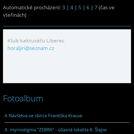
Automatické procházení:
3
|
4
|
5
|
6
|
7
(čas ve
vteřinách)
Klub kaktusářu Liberec
horaljiri@seznam.cz
Fotoalbum
A Návštěva ve sbírce Františka Krause
A. myriostigma "ZEBRA" - úžasná lokalita K. Šlajse