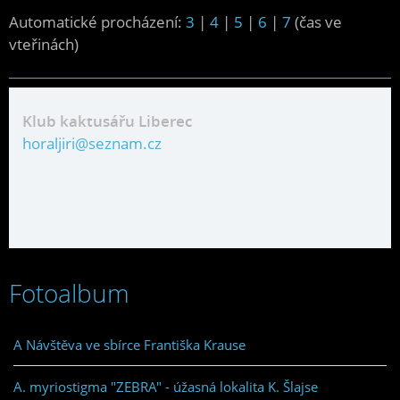
Automatické procházení:
3
|
4
|
5
|
6
|
7
(čas ve
vteřinách)
Klub kaktusářu Liberec
horaljiri@seznam.cz
Fotoalbum
A Návštěva ve sbírce Františka Krause
A. myriostigma "ZEBRA" - úžasná lokalita K. Šlajse