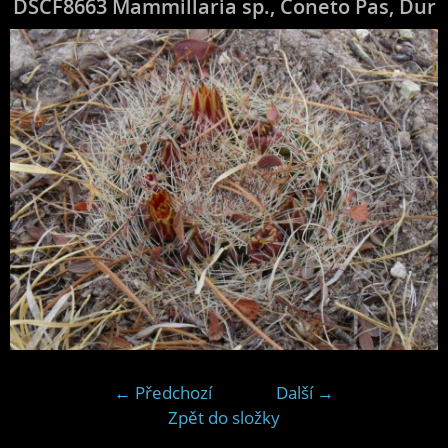
DSCF8663 Mammillaria sp., Coneto Pas, Dur
← Předchozí
Další →
Zpět do složky