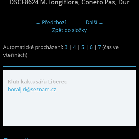
DSCF8624 M. longiflora, Coneto Pas, Dur
← Předchozí
Další →
Zpět do složky
Automatické procházení:
3
|
4
|
5
|
6
|
7
(čas ve
vteřinách)
Klub kaktusářu Liberec
horaljiri@seznam.cz