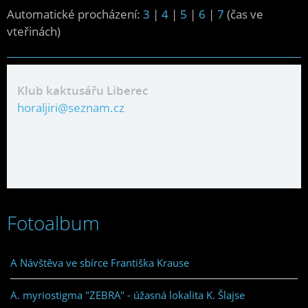
Automatické procházení:
3
|
4
|
5
|
6
|
7
(čas ve
vteřinách)
Klub kaktusářu Liberec
horaljiri@seznam.cz
Fotoalbum
A Návštěva ve sbírce Františka Krause
A. myriostigma "ZEBRA" - úžasná lokalita K. Šlajse