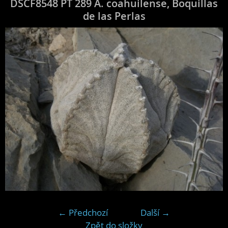
DSCF8548 PT 289 A. coahuilense, Boquillas
de las Perlas
← Předchozí
Další →
Zpět do složky