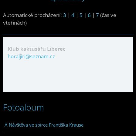
Automatické procházení:
3
|
4
|
5
|
6
|
7
(čas ve
vteřinách)
Klub kaktusářu Liberec
horaljiri@seznam.cz
Fotoalbum
A Návštěva ve sbírce Františka Krause