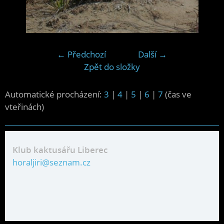
← Předchozí
Další →
Zpět do složky
Automatické procházení:
3
|
4
|
5
|
6
|
7
(čas ve
vteřinách)
Klub kaktusářu Liberec
horaljiri@seznam.cz