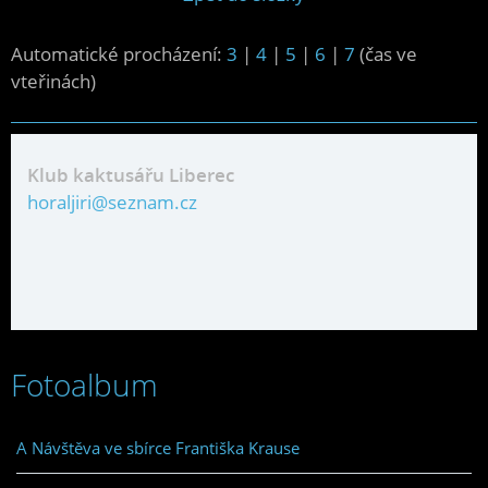
Automatické procházení:
3
|
4
|
5
|
6
|
7
(čas ve
vteřinách)
Klub kaktusářu Liberec
horaljiri@seznam.cz
Fotoalbum
A Návštěva ve sbírce Františka Krause