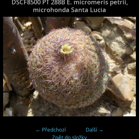
DSCF8500 PT 288B E. micromeris petrii,
microhonda Santa Lucia
← Předchozí
Další →
Zpět do složky