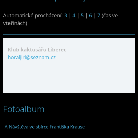
Automatické procházení:
3
|
4
|
5
|
6
|
7
(čas ve
vteřinách)
Klub kaktusářu Liberec
horaljiri@seznam.cz
Fotoalbum
A Návštěva ve sbírce Františka Krause