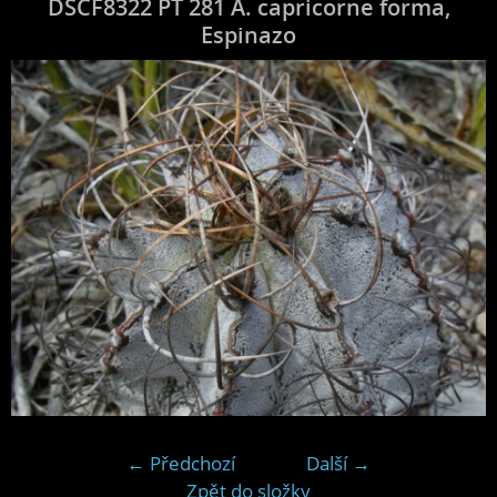
DSCF8322 PT 281 A. capricorne forma,
Espinazo
← Předchozí
Další →
Zpět do složky