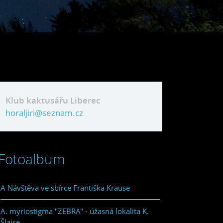
Klub kaktusářu Liberec
horaljiri@seznam.cz
Fotoalbum
A Návštěva ve sbírce Františka Krause
A. myriostigma "ZEBRA" - úžasná lokalita K.
Šlajse