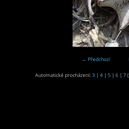
← Předchozí
Automatické procházení:
3
|
4
|
5
|
6
|
7
(