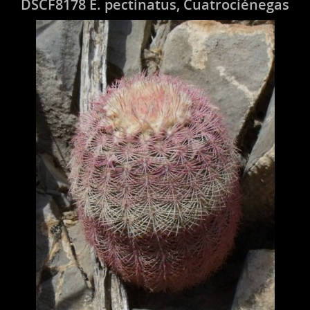
DSCF8178 E. pectinatus, Cuatrociénegas