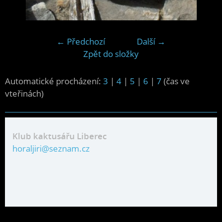
← Předchozí
Další →
Zpět do složky
Automatické procházení:
3
|
4
|
5
|
6
|
7
(čas ve
vteřinách)
Klub kaktusářu Liberec
horaljiri@seznam.cz