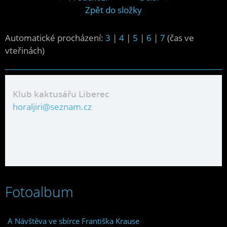
Zpět do složky
Automatické procházení:
3
|
4
|
5
|
6
|
7
(čas ve
vteřinách)
Klub kaktusářu Liberec
horaljiri@seznam.cz
Fotoalbum
A Návštěva ve sbírce Františka Krause