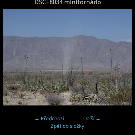
DSCF8034 minitornádo
← Předchozí
Další →
Zpět do složky