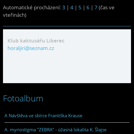
Automatické procházení:
3
|
4
|
5
|
6
|
7
(čas ve
vteřinách)
Klub kaktusářu Liberec
horaljiri@seznam.cz
Fotoalbum
A Návštěva ve sbírce Františka Krause
A. myriostigma "ZEBRA" - úžasná lokalita K. Šlajse