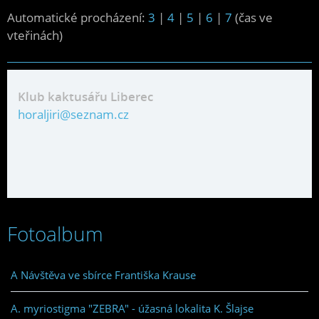
Automatické procházení:
3
|
4
|
5
|
6
|
7
(čas ve
vteřinách)
Klub kaktusářu Liberec
horaljiri@seznam.cz
Fotoalbum
A Návštěva ve sbírce Františka Krause
A. myriostigma "ZEBRA" - úžasná lokalita K. Šlajse