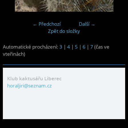
← Předchozí
Další →
Zpět do složky
Automatické procházení:
3
|
4
|
5
|
6
|
7
(čas ve
vteřinách)
Klub kaktusářu Liberec
horaljiri@seznam.cz