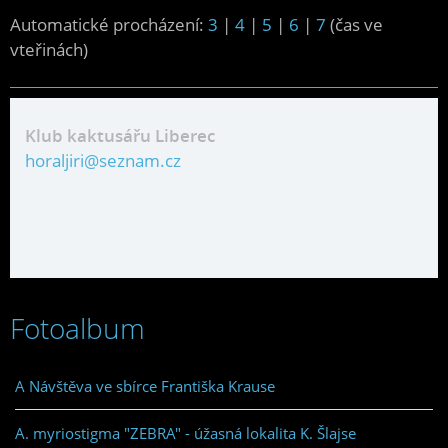
Automatické procházení:
3
|
4
|
5
|
6
|
7
(čas ve
vteřinách)
Klub kaktusářu Liberec
horaljiri@seznam.cz
Fotoalbum
A Návštěva ve sbírce Františka Krause
A. myriostigma "ZEBRA" - úžasná lokalita K. Šlajse