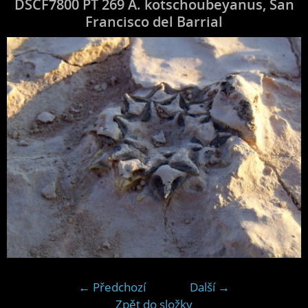
DSCF7800 PT 269 A. kotschoubeyanus, San
Francisco del Barrial
← Předchozí
Další →
Zpět do složky