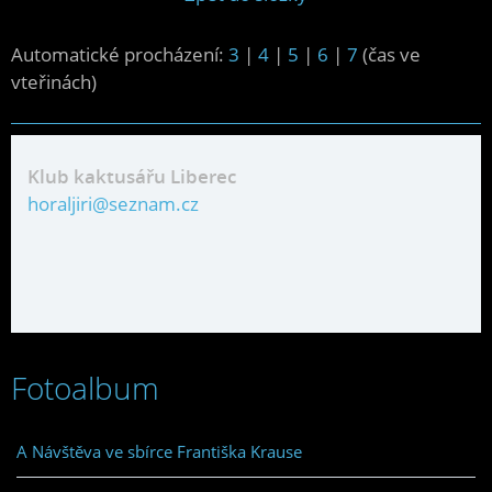
Automatické procházení:
3
|
4
|
5
|
6
|
7
(čas ve
vteřinách)
Klub kaktusářu Liberec
horaljiri@seznam.cz
Fotoalbum
A Návštěva ve sbírce Františka Krause