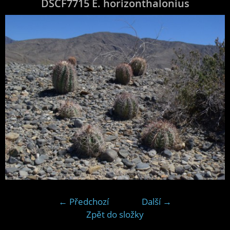
DSCF7715 E. horizonthalonius
← Předchozí
Další →
Zpět do složky