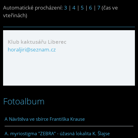
Automatické procházení:
3
|
4
|
5
|
6
|
7
(čas ve
vteřinách)
Klub kaktusářu Liberec
horaljiri@seznam.cz
Fotoalbum
A Návštěva ve sbírce Františka Krause
A. myriostigma "ZEBRA" - úžasná lokalita K. Šlajse