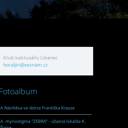
Klub kaktusářu Liberec
horaljiri@seznam.cz
Fotoalbum
A Návštěva ve sbírce Františka Krause
A. myriostigma "ZEBRA" - úžasná lokalita K.
Šlajse