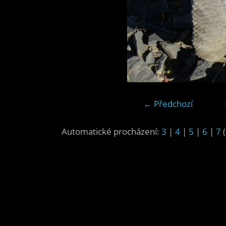
← Předchozí
Automatické procházení:
3
|
4
|
5
|
6
|
7
(