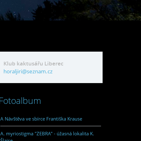
Klub kaktusářu Liberec
horaljiri@seznam.cz
Fotoalbum
A Návštěva ve sbírce Františka Krause
A. myriostigma "ZEBRA" - úžasná lokalita K.
Šlajse