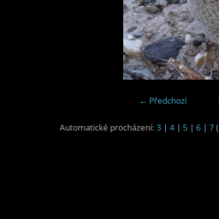
← Předchozí
Automatické procházení:
3
|
4
|
5
|
6
|
7
(