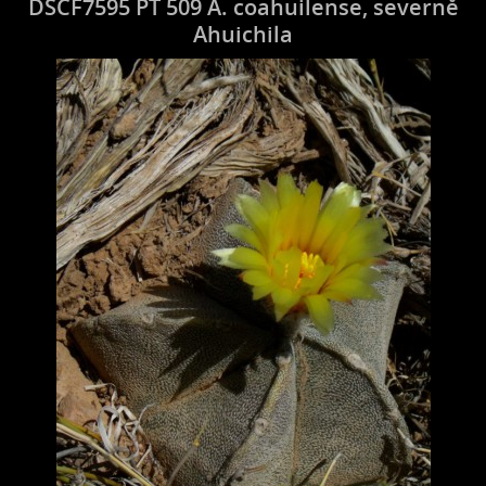
DSCF7595 PT 509 A. coahuilense, severně
Ahuichila