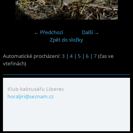
← Předchozí
Další →
Zpět do složky
Automatické procházení:
3
|
4
|
5
|
6
|
7
(čas ve
vteřinách)
Klub kaktusářu Liberec
horaljiri@seznam.cz