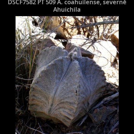
DSCF7582 PT 509 A. coahuilense, severně
Ahuichila