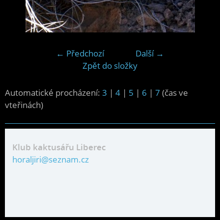
← Předchozí
Další →
Zpět do složky
Automatické procházení:
3
|
4
|
5
|
6
|
7
(čas ve
vteřinách)
Klub kaktusářu Liberec
horaljiri@seznam.cz