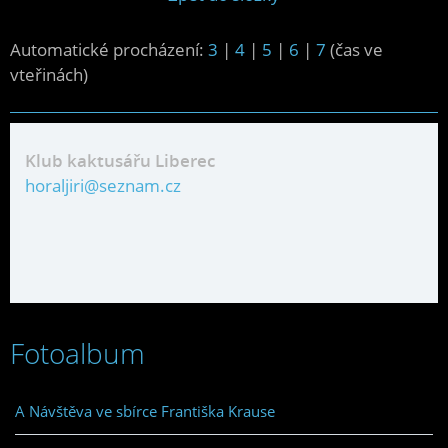
Automatické procházení:
3
|
4
|
5
|
6
|
7
(čas ve
vteřinách)
Klub kaktusářu Liberec
horaljiri@seznam.cz
Fotoalbum
A Návštěva ve sbírce Františka Krause