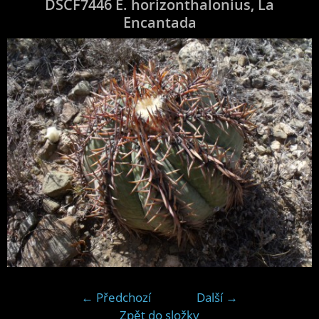
DSCF7446 E. horizonthalonius, La
Encantada
← Předchozí
Další →
Zpět do složky