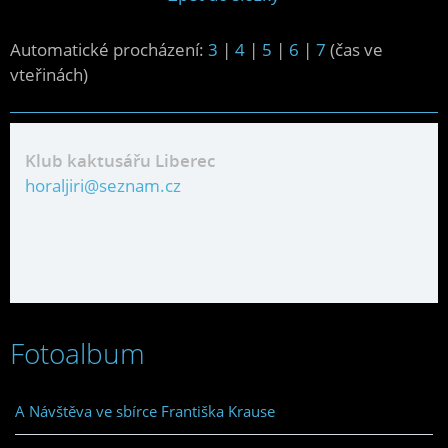
Automatické procházení:
3
|
4
|
5
|
6
|
7
(čas ve
vteřinách)
Klub kaktusářu Liberec
horaljiri@seznam.cz
Fotoalbum
A Návštěva ve sbírce Františka Krause