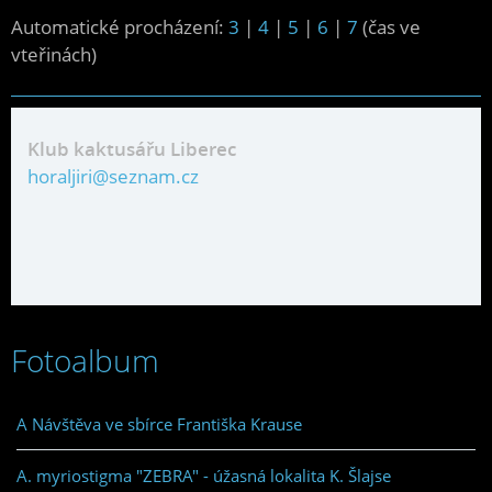
Automatické procházení:
3
|
4
|
5
|
6
|
7
(čas ve
vteřinách)
Klub kaktusářu Liberec
horaljiri@seznam.cz
Fotoalbum
A Návštěva ve sbírce Františka Krause
A. myriostigma "ZEBRA" - úžasná lokalita K. Šlajse