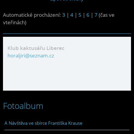
Automatické procházení:
3
|
4
|
5
|
6
|
7
(čas ve
vteřinách)
Klub kaktusářu Liberec
horaljiri@seznam.cz
Fotoalbum
A Návštěva ve sbírce Františka Krause