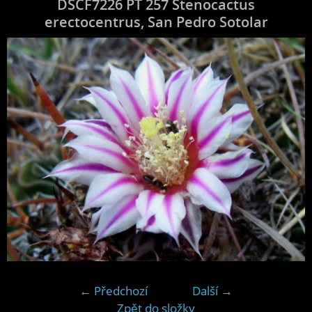
DSCF7226 PT 257 Stenocactus
erectocentrus, San Pedro Sotolar
← Předchozí
Další →
Zpět do složky