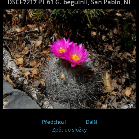
DSCF7217 PT 61 G. beguinii, San Pablo, NL
← Předchozí
Další →
Zpět do složky