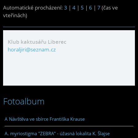
Automatické procházení:
3
|
4
|
5
|
6
|
7
(čas ve
vteřinách)
Klub kaktusářu Liberec
horaljiri@seznam.cz
Fotoalbum
A Návštěva ve sbírce Františka Krause
A. myriostigma "ZEBRA" - úžasná lokalita K. Šlajse