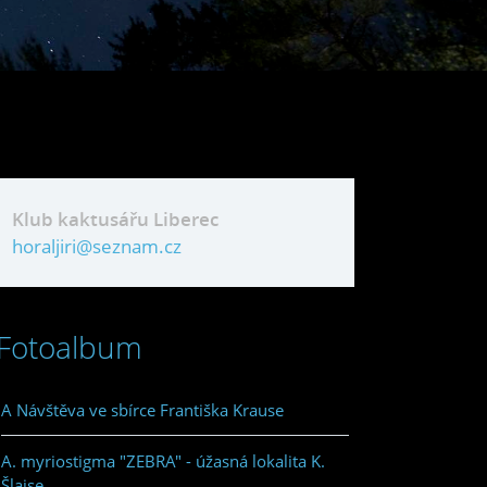
Klub kaktusářu Liberec
horaljiri@seznam.cz
Fotoalbum
A Návštěva ve sbírce Františka Krause
A. myriostigma "ZEBRA" - úžasná lokalita K.
Šlajse