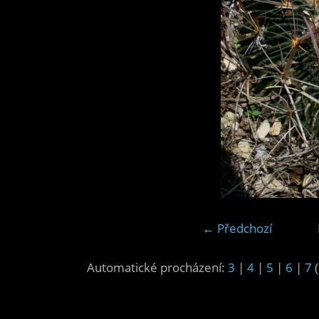
← Předchozí
Automatické procházení:
3
|
4
|
5
|
6
|
7
(