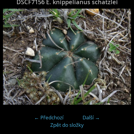
DSCF7156 E. knippelianus schatzlei
← Předchozí
Další →
Zpět do složky