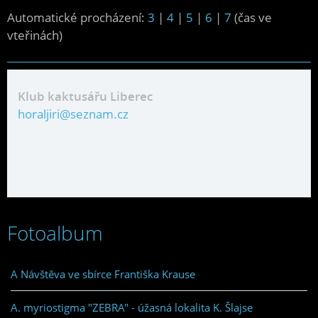
Automatické procházení:
3
|
4
|
5
|
6
|
7
(čas ve
vteřinách)
Klub kaktusářu Liberec
horaljiri@seznam.cz
Fotoalbum
A Návštěva ve sbírce Františka Krause
A. myriostigma "ZEBRA" - úžasná lokalita K. Šlajse